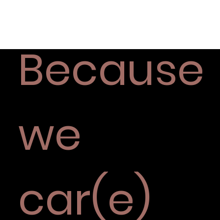
Because
we
car(e)